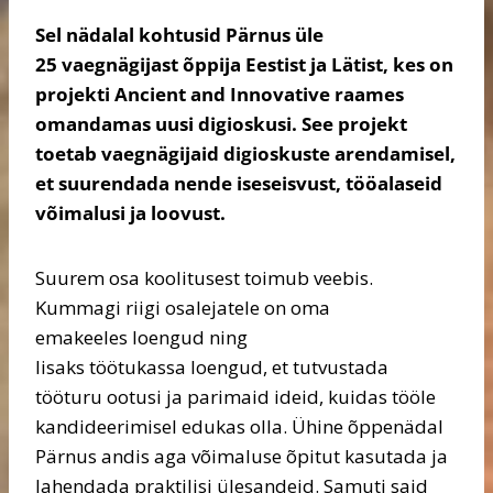
Sel nädalal kohtusid Pärnus üle
25 vaegnägijast õppija Eestist ja Lätist, kes on
projekti Ancient and Innovative raames
omandamas uusi digioskusi. See projekt
toetab vaegnägijaid digioskuste arendamisel,
et suurendada nende iseseisvust, tööalaseid
võimalusi ja loovust.
Suurem osa koolitusest toimub veebis.
Kummagi riigi osalejatele on oma
emakeeles loengud ning
lisaks töötukassa loengud, et tutvustada
tööturu ootusi ja parimaid ideid, kuidas tööle
kandideerimisel edukas olla. Ühine õppenädal
Pärnus andis aga võimaluse õpitut kasutada ja
lahendada praktilisi ülesandeid. Samuti said