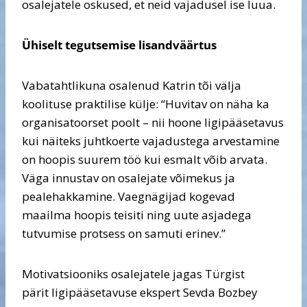
osalejatele oskused, et neid vajadusel ise luua.
Ühiselt tegutsemise lisandväärtus
Vabatahtlikuna osalenud Katrin tõi välja
koolituse praktilise külje: “Huvitav on näha ka
organisatoorset poolt – nii hoone ligipääsetavus
kui näiteks juhtkoerte vajadustega arvestamine
on hoopis suurem töö kui esmalt võib arvata.
Väga innustav on osalejate võimekus ja
pealehakkamine. Vaegnägijad kogevad
maailma hoopis teisiti ning uute asjadega
tutvumise protsess on samuti erinev.”
Motivatsiooniks osalejatele jagas Türgist
pärit ligipääsetavuse ekspert Sevda Bozbey