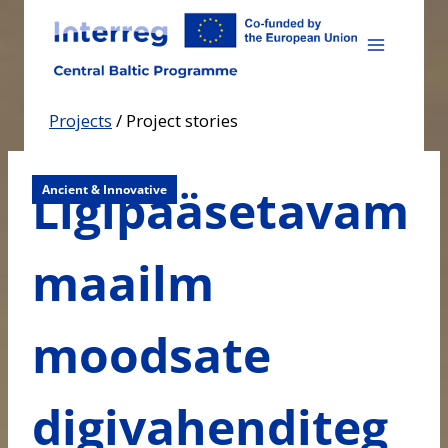
Skip
to
content
Projects
/
Project stories
Ligipääsetavam
Ancient & Innovative
maailm
moodsate
digivahenditeg