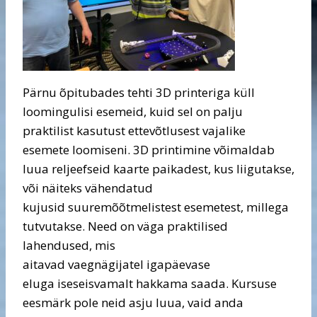
Pärnu õpitubades tehti 3D printeriga küll
loomingulisi esemeid, kuid sel on palju
praktilist kasutust ettevõtlusest vajalike
esemete loomiseni. 3D printimine võimaldab
luua reljeefseid kaarte paikadest, kus liigutakse,
või näiteks vähendatud
kujusid suuremõõtmelistest esemetest, millega
tutvutakse. Need on väga praktilised
lahendused, mis
aitavad vaegnägijatel igapäevase
eluga iseseisvamalt hakkama saada. Kursuse
eesmärk pole neid asju luua, vaid anda