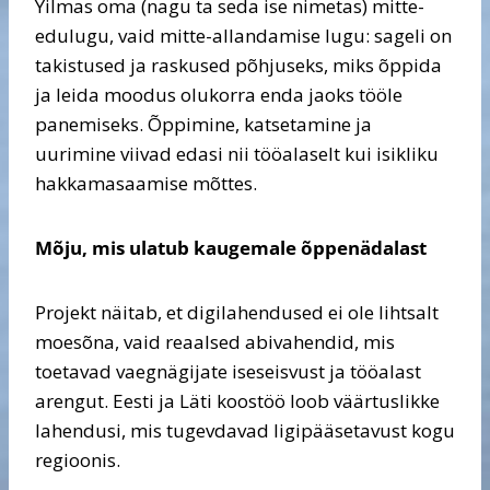
Yilmas oma (nagu ta seda ise nimetas) mitte-
edulugu, vaid mitte-allandamise lugu: sageli on
takistused ja raskused põhjuseks, miks õppida
ja leida moodus olukorra enda jaoks tööle
panemiseks. Õppimine, katsetamine ja
uurimine viivad edasi nii tööalaselt kui isikliku
hakkamasaamise mõttes.
Mõju, mis ulatub kaugemale õppenädalast
Projekt näitab, et digilahendused ei ole lihtsalt
moesõna, vaid reaalsed abivahendid, mis
toetavad vaegnägijate iseseisvust ja tööalast
arengut. Eesti ja Läti koostöö loob väärtuslikke
lahendusi, mis tugevdavad ligipääsetavust kogu
regioonis.