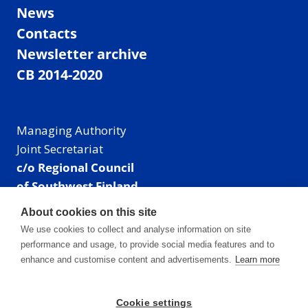
News
Contacts
Newsletter archive
CB 2014-2020
Managing Authority
Joint Secretariat
c/o Regional Council
of Southwest Finland
Visiting address: Linnankatu 52 B, Turku, Finland
About cookies on this site
Mailing address:
We use cookies to collect and analyse information on site
P.O. Box 273,
performance and usage, to provide social media features and to
20101 Turku, Finland
enhance and customise content and advertisements.
Learn more
E-mail: info@centralbaltic.eu
Phone: +358 40 550 8408
Cookie settings