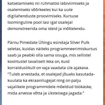
katsetamiseks nii rühmatöö läbiviimiseks ja
osalemiseks võõrkeeles kui ka uute
digilahenduste proovimiseks. Kursuse
loominguline pool lasi igal osalejal
demonstreerida oma ideid ja mõttelendu.
Pärnu Pimedate Ühingu esindaja Silver Pulk
seletas, kuidas näiteks programmeerimiskursus
saab ja peabki olla sama sisuga, mis sellistel
koolitustel tavaliselt ikka on, kuid
korralduslikult on vaja vaadata üle ajakava.
“Tuleb arvestada, et osalejad jõuaks kasutada-
kuulata ka ekraanilugejat ning on palju
vajalikele programmidele mõeldud töökäske,
mida arvesse võtta ja üksteisega jagada.”