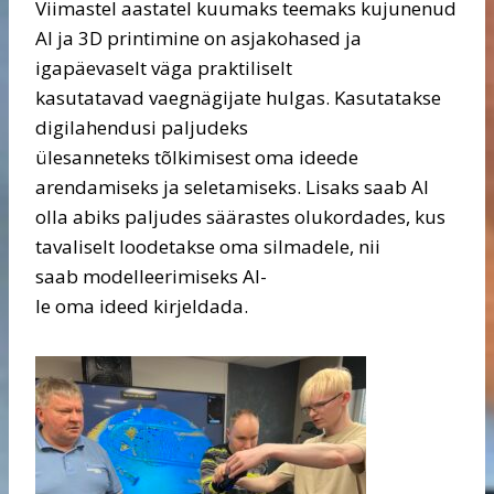
Viimastel aastatel kuumaks teemaks kujunenud
AI ja 3D printimine on asjakohased ja
igapäevaselt väga praktiliselt
kasutatavad vaegnägijate hulgas. Kasutatakse
digilahendusi paljudeks
ülesanneteks tõlkimisest oma ideede
arendamiseks ja seletamiseks. Lisaks saab AI
olla abiks paljudes säärastes olukordades, kus
tavaliselt loodetakse oma silmadele, nii
saab modelleerimiseks AI-
le oma ideed kirjeldada.