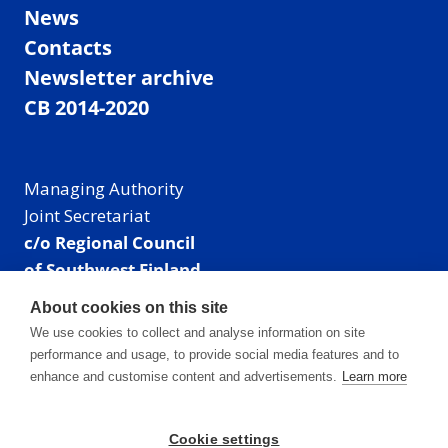
News
Contacts
Newsletter archive
CB 2014-2020
Managing Authority
Joint Secretariat
c/o Regional Council
of Southwest Finland
Visiting address: Linnankatu 52 B, Turku, Finland
About cookies on this site
Mailing address:
We use cookies to collect and analyse information on site
P.O. Box 273,
performance and usage, to provide social media features and to
20101 Turku, Finland
enhance and customise content and advertisements.
Learn more
E-mail: info@centralbaltic.eu
Phone: +358 40 550 8408
Cookie settings