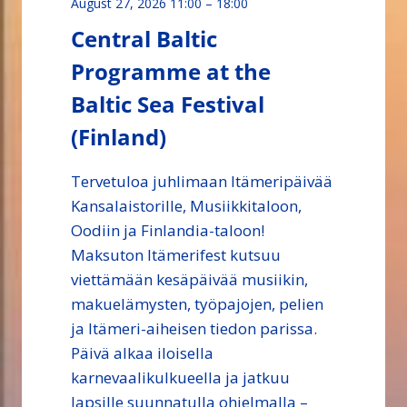
August 27, 2026 11:00
–
18:00
Central Baltic
Programme at the
Baltic Sea Festival
(Finland)
Tervetuloa juhlimaan Itämeripäivää
Kansalaistorille, Musiikkitaloon,
Oodiin ja Finlandia-taloon!
Maksuton Itämerifest kutsuu
viettämään kesäpäivää musiikin,
makuelämysten, työpajojen, pelien
ja Itämeri-aiheisen tiedon parissa.
Päivä alkaa iloisella
karnevaalikulkueella ja jatkuu
lapsille suunnatulla ohjelmalla –