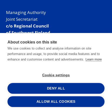
Managing Authority
Joint Secretariat
c/o Regional Council
of Southwest Finland
Visiting address: Linnankatu 52 B, Turku, Finland
About cookies on this site
Mailing address:
We use cookies to collect and analyse information on site
P.O. Box 273,
performance and usage, to provide social media features and to
20101 Turku, Finland
enhance and customise content and advertisements.
Learn more
E-mail: info@centralbaltic.eu
Phone: +358 40 550 8408
Cookie settings
Facebook
X
Instagram
LinkedIn
DENY ALL
ALLOW ALL COOKIES