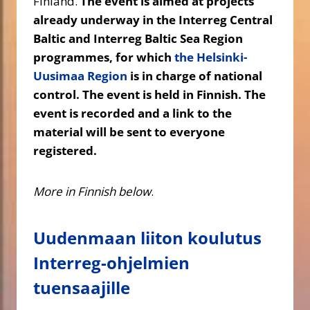
Finland.
The event is aimed at projects
already underway in the Interreg Central
Baltic and Interreg Baltic Sea Region
programmes, for which
the Helsinki-
Uusimaa Region
is in charge of national
control.
The event is held in Finnish.
The
event is recorded and a link to the
material will be sent to everyone
registered.
More in Finnish below
.
Uudenmaan liiton koulutus
Interreg-ohjelmien
tuensaajille