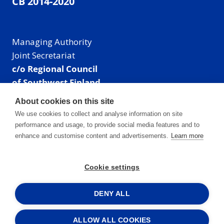
CB 2014-2020
Managing Authority
Joint Secretariat
c/o Regional Council
of Southwest Finland
Visiting address: Linnankatu 52 B, Turku, Finland
About cookies on this site
Mailing address:
We use cookies to collect and analyse information on site
P.O. Box 273,
performance and usage, to provide social media features and to
20101 Turku, Finland
enhance and customise content and advertisements.
Learn more
E-mail: info@centralbaltic.eu
Phone: +358 40 550 8408
Cookie settings
Facebook
X
Instagram
LinkedIn
DENY ALL
ALLOW ALL COOKIES