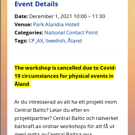
Event Details
Date:
December 1, 2021 10:00
–
11:30
Venue:
Park Alandia Hotell
Categories:
National Contact Point
Tags:
CP_AX
,
Swedish
,
Åland
The workshop is cancelled due to Covid-
19 circumstances for physical events in
Åland
.
Är du intresserad av att ha ett projekt inom
Central Baltic? Letar du efter en
projektpartner? Central Baltic och nätverket
bärkraft.ax ordnar workshops för att få ut
mest nytta av Central Baltics nya