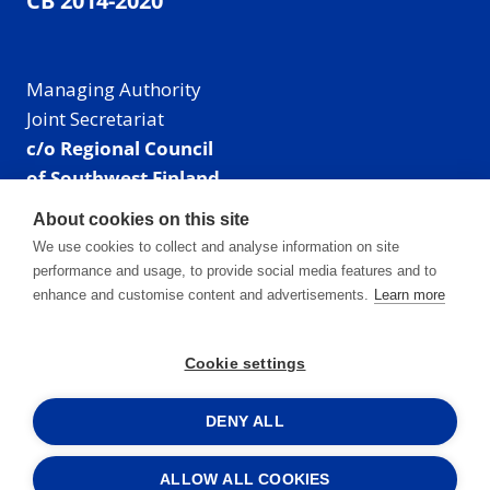
CB 2014-2020
Managing Authority
Joint Secretariat
c/o Regional Council
of Southwest Finland
Visiting address: Linnankatu 52 B, Turku, Finland
About cookies on this site
Mailing address:
We use cookies to collect and analyse information on site
P.O. Box 273,
performance and usage, to provide social media features and to
20101 Turku, Finland
enhance and customise content and advertisements.
Learn more
E-mail: info@centralbaltic.eu
Phone: +358 40 550 8408
Cookie settings
Facebook
X
Instagram
LinkedIn
DENY ALL
ALLOW ALL COOKIES