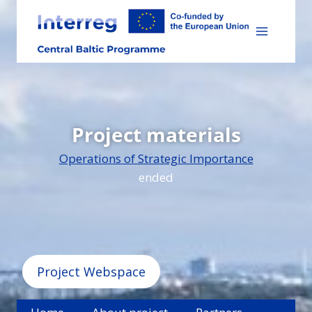
Skip
to
content
Project materials
Operations of Strategic Importance
ended
Project Webspace